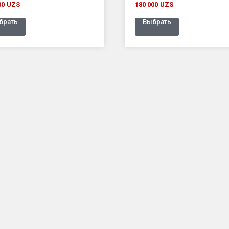
00
UZS
180 000
UZS
брать
Выбрать