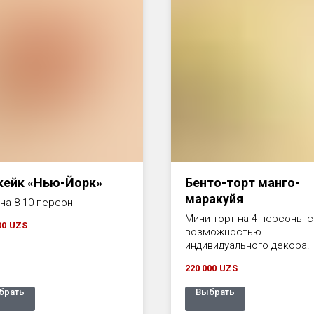
кейк «Нью-Йорк»
Бенто-торт манго-
маракуйя
 на 8-10 персон
Мини торт на 4 персоны с
00
UZS
возможностью
индивидуального декора.
220 000
UZS
брать
Выбрать