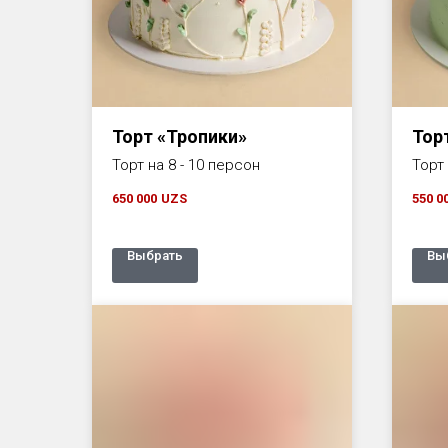
Торт «Тропики»
Тор
Торт на 8 - 10 персон
Торт 
650 000
UZS
550 0
Выбрать
Вы