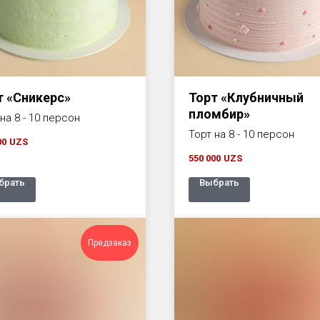
т «Сникерс»
Торт «Клубничный
пломбир»
на 8 - 10 персон
Торт на 8 - 10 персон
00
UZS
550 000
UZS
брать
Выбрать
Предзаказ