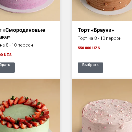
т «Смородиновые
Торт «Брауни»
ака»
Торт на 8 - 10 персон
на 8 - 10 персон
550 000
UZS
00
UZS
брать
Выбрать