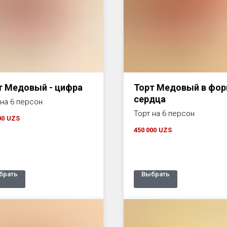
т Медовый - цифра
Торт Медовый в фо
сердца
 на 6 персон
Торт на 6 персон
00
UZS
450 000
UZS
брать
Выбрать