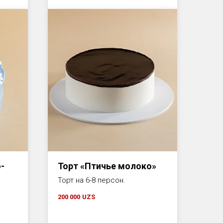
-
Торт «Птичье молоко»
Торт на 6-8 персон.
200 000
UZS